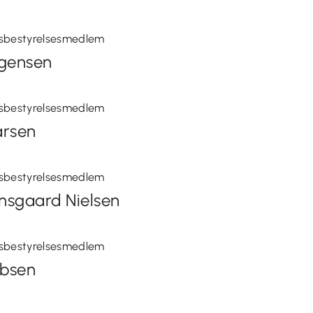
sbestyrelsesmedlem
ørgensen
sbestyrelsesmedlem
arsen
sbestyrelsesmedlem
nsgaard Nielsen
sbestyrelsesmedlem
obsen