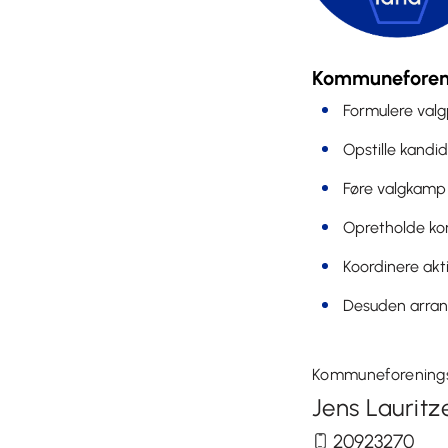
Kommuneforeni
Formulere val
Opstille kandi
Føre valgkamp
Opretholde k
Koordinere akt
Desuden arran
Kommuneforening
Jens Lauritz
20923270