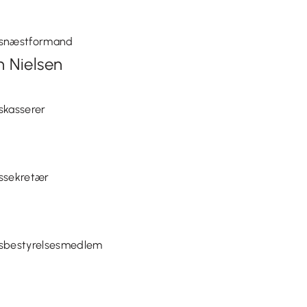
snæstformand
n Nielsen
kasserer
ssekretær
sbestyrelsesmedlem