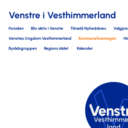
Venstre i Vesthimmerland
Forsiden
Bliv aktiv i Venstre
Tilmeld Nyhedsbrev
Valgpr
Venstres Ungdom Vesthimmerland
Kommuneforeningen
Hi
Byrådsgruppen
Regions rådet
Kalender